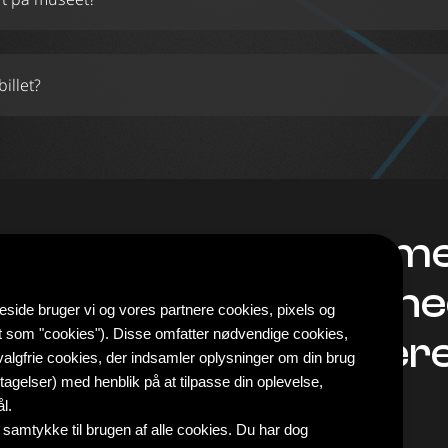
illet?
s adgang, men skal have en billet for at reservere tidsrummet.
Tilme
nyhe
side bruger vi og vores partnere cookies, pixels og
t som "cookies"). Disse omfatter nødvendige cookies,
mere
valgfrie cookies, der indsamler oplysninger om din brug
elser) med henblik på at tilpasse din oplevelse,
l.
 samtykke til brugen af alle cookies. Du har dog