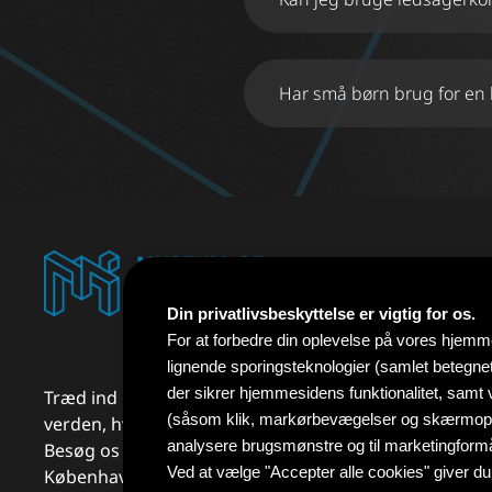
Har små børn brug for en b
Børn i alderen 0-2 år har grati
Din privatlivsbeskyttelse er vigtig for os.
For at forbedre din oplevelse på vores hjemme
lignende sporingsteknologier (samlet betegne
der sikrer hjemmesidens funktionalitet, samt 
Træd ind i illusionernes fascinerende
(såsom klik, markørbevægelser og skærmoptag
verden, hvor intet er, som det ser ud.
analysere brugsmønstre og til marketingformå
Besøg os på Museum of Illusions
Ved at vælge "Accepter alle cookies" giver du
København, og oplev det utrolige!