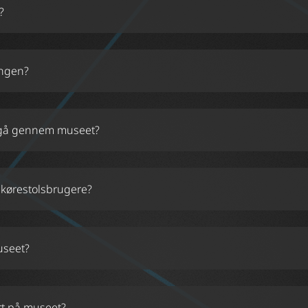
?
angen?
t gå gennem museet?
 kørestolsbrugere?
useet?
rt på museet?