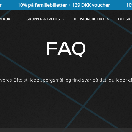
10% på familiebilletter + 139 DKK voucher
10% på
VEKORT
GRUPPER & EVENTS
ILLUSIONSBUTIKKEN
DET SK
FAQ
vores Ofte stillede spørgsmål, og find svar på det, du leder ef