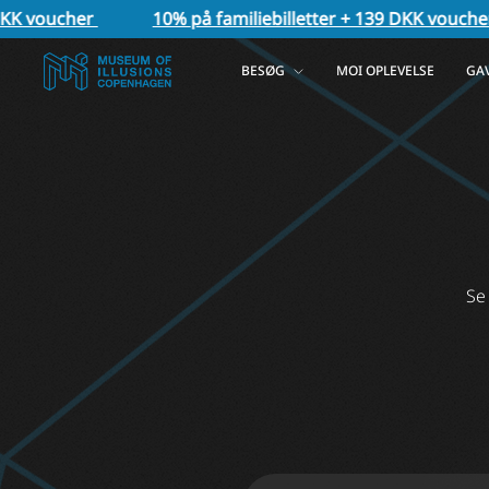
K voucher
10% på familiebilletter + 139 DKK voucher
BESØG
MOI OPLEVELSE
GA
Se 