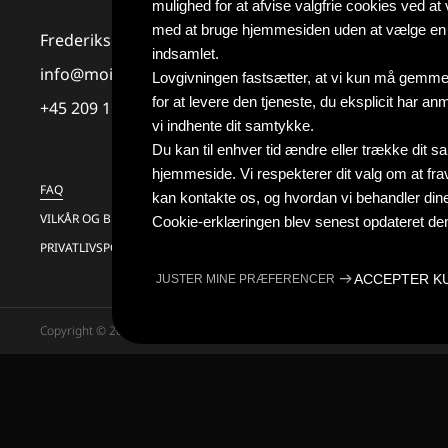
mulighed for at afvise valgfrie cookies ved a
med at bruge hjemmesiden uden at vælge en m
Frederiksberggade 24 - Sådan finder du os
indsamlet.
info@moicopenhagen.com
Lovgivningen fastsætter, at vi kun må gemme
for at levere den tjeneste, du eksplicit har a
+45 209 11 222
vi indhente dit samtykke.
Du kan til enhver tid ændre eller trække dit 
hjemmeside. Vi respekterer dit valg om at f
FAQ
kan kontakte os, og hvordan vi behandler dine 
VILKÅR OG BETINGELSER
Cookie-erklæringen blev senest opdateret den
PRIVATLIVSPOLITIK
ACCEPTER K
JUSTER MINE PRÆFERENCER
Copyright © 2022-2026 Museum of Illusions | All Rights Reserved