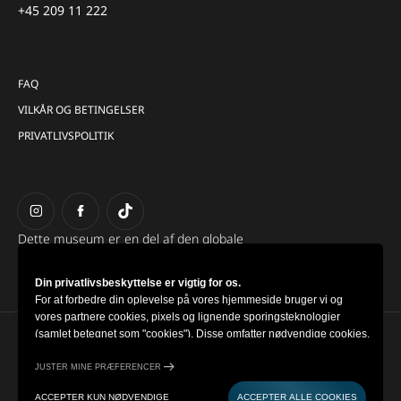
+45 209 11 222
FAQ
VILKÅR OG BETINGELSER
PRIVATLIVSPOLITIK
Dette museum er en del af den globale
gruppe Museum of Illusions.
Din privatlivsbeskyttelse er vigtig for os.
For at forbedre din oplevelse på vores hjemmeside bruger vi og
vores partnere cookies, pixels og lignende sporingsteknologier
(samlet betegnet som "cookies"). Disse omfatter nødvendige cookies,
Copyright © 2022-2026 Museum of Illusions | All Rights
der sikrer hjemmesidens funktionalitet, samt valgfrie cookies, der
Reserved
indsamler oplysninger om din brug (såsom klik, markørbevægelser
JUSTER MINE PRÆFERENCER
og skærmoptagelser) med henblik på at tilpasse din oplevelse,
Cookie Settings
ACCEPTER KUN NØDVENDIGE
ACCEPTER ALLE COOKIES