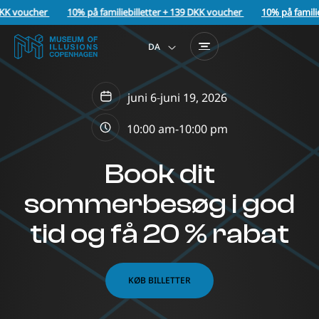
DKK voucher
10% på familiebilletter + 139 DKK voucher
10% på familie
DA
EN
juni 6
-
juni 19, 2026
10:00 am-
10:00 pm
Book dit
sommerbesøg i god
tid og få 20 % rabat
KØB BILLETTER