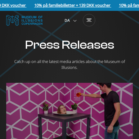
9 DKK voucher
10% på familiebilletter + 139 DKK voucher
10% på fami
DA
EN
Press Releases
Catch up on all the latest media articles about the Museum of
Illusions.