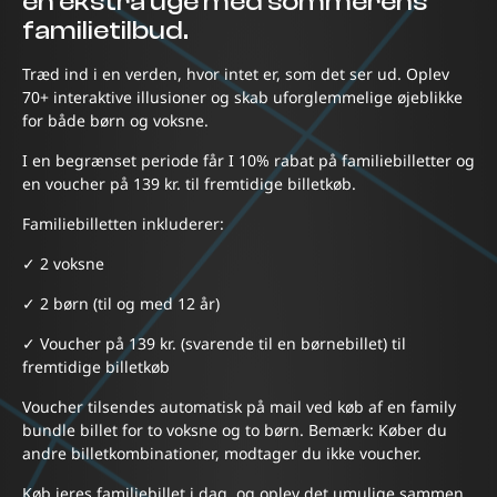
en ekstra uge med sommerens
familietilbud.
Træd ind i en verden, hvor intet er, som det ser ud. Oplev
70+ interaktive illusioner og skab uforglemmelige øjeblikke
for både børn og voksne.
I en begrænset periode får I 10% rabat på familiebilletter og
en voucher på 139 kr. til fremtidige billetkøb.
Familiebilletten inkluderer:
✓ 2 voksne
✓ 2 børn (til og med 12 år)
✓ Voucher på 139 kr. (svarende til en børnebillet) til
fremtidige billetkøb
Voucher tilsendes automatisk på mail ved køb af en family
bundle billet for to voksne og to børn. Bemærk: Køber du
andre billetkombinationer, modtager du ikke voucher.
Køb jeres familiebillet i dag, og oplev det umulige sammen.