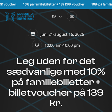
KK voucher
10% på familiebilletter + 139 DKK voucher
10% på familieb
DA
EN
juni 21
-
august 16, 2026
10:00 am-
10:00 pm
Leg uden for det
sædvanlige med 10%
på familiebilletter +
billetvoucher på 139
kr.