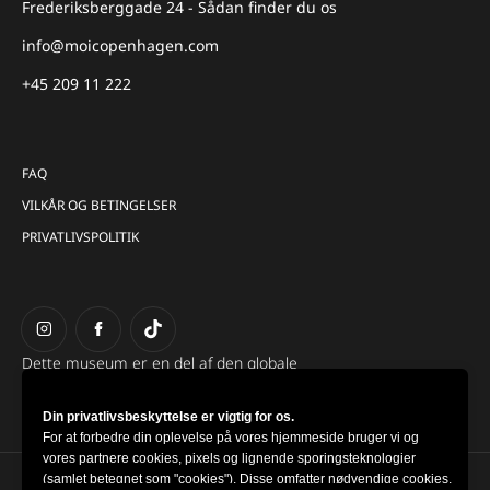
Frederiksberggade 24 - Sådan finder du os
info@moicopenhagen.com
+45 209 11 222
FAQ
VILKÅR OG BETINGELSER
PRIVATLIVSPOLITIK
Dette museum er en del af den globale
gruppe Museum of Illusions.
Din privatlivsbeskyttelse er vigtig for os.
For at forbedre din oplevelse på vores hjemmeside bruger vi og
vores partnere cookies, pixels og lignende sporingsteknologier
(samlet betegnet som "cookies"). Disse omfatter nødvendige cookies,
Copyright © 2022-2026 Museum of Illusions | All Rights