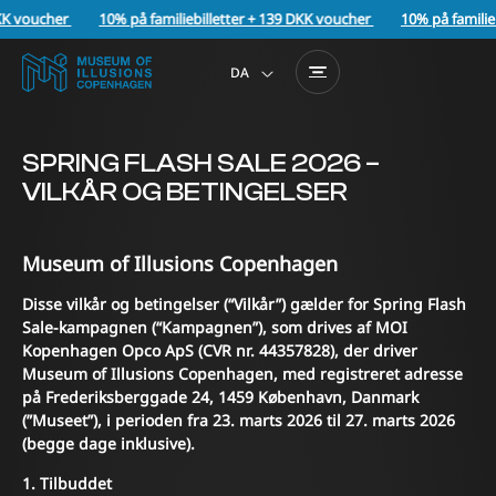
K voucher
10% på familiebilletter + 139 DKK voucher
10% på familiebi
DA
EN
SPRING FLASH SALE 2026 –
VILKÅR OG BETINGELSER
Museum of Illusions Copenhagen
Disse vilkår og betingelser (“Vilkår”) gælder for Spring Flash
Sale-kampagnen (“Kampagnen”), som drives af MOI
Kopenhagen Opco ApS (CVR nr. 44357828), der driver
Museum of Illusions Copenhagen, med registreret adresse
på Frederiksberggade 24, 1459 København, Danmark
(”Museet”), i perioden fra 23. marts 2026 til 27. marts 2026
(begge dage inklusive).
1. Tilbuddet