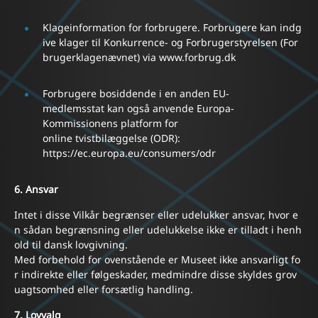
Klageinformation for forbrugere. Forbrugere kan indg
ive klager til Konkurrence- og Forbrugerstyrelsen (For
brugerklagenævnet) via
www.forbrug.dk
Forbrugere bosiddende i en anden EU-
medlemsstat kan også anvende Europa-
Kommissionens platform for
online tvistbilæggelse (ODR):
https://ec.europa.eu/consumers/odr
6. Ansvar
Intet i disse Vilkår begrænser eller udelukker ansvar, hvor e
n sådan begrænsning eller udelukkelse ikke er tilladt i henh
old til dansk lovgivning.
Med forbehold for ovenstående er Museet ikke ansvarligt fo
r indirekte eller følgeskader, medmindre disse skyldes grov
uagtsomhed eller forsætlig handling.
7. Lovvalg