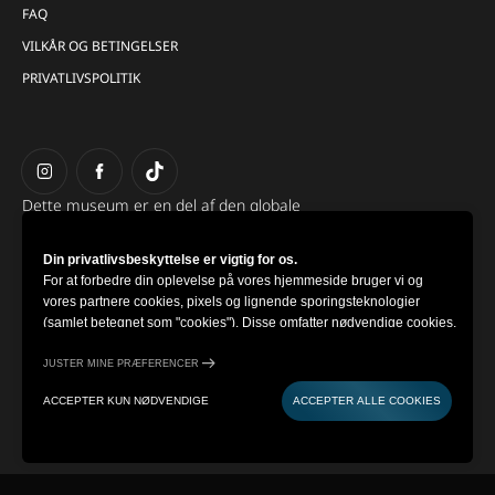
FAQ
VILKÅR OG BETINGELSER
PRIVATLIVSPOLITIK
Dette museum er en del af den globale
gruppe Museum of Illusions.
Din privatlivsbeskyttelse er vigtig for os.
For at forbedre din oplevelse på vores hjemmeside bruger vi og
vores partnere cookies, pixels og lignende sporingsteknologier
(samlet betegnet som "cookies"). Disse omfatter nødvendige cookies,
der sikrer hjemmesidens funktionalitet, samt valgfrie cookies, der
indsamler oplysninger om din brug (såsom klik, markørbevægelser
JUSTER MINE PRÆFERENCER
og skærmoptagelser) med henblik på at tilpasse din oplevelse,
ACCEPTER KUN NØDVENDIGE
ACCEPTER ALLE COOKIES
analysere brugsmønstre og til marketingformål.
Ved at vælge "Accepter alle cookies" giver du samtykke til brugen af
KØB BILLETTER
KONTAKT
alle cookies. Du har dog mulighed for at afvise valgfrie cookies ved
at vælge "Accepter kun nødvendige". Hvis du fortsætter med at bruge
hjemmesiden uden at vælge en mulighed, vil kun de nødvendige